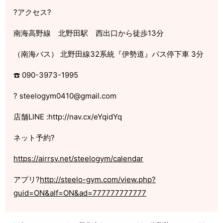
?
アクセス
?
南海高野線 北野田駅 西出口から徒歩
13
分
（南海バス）
北野田線
32
系統『伊勢道』バス停下車
3
分
☎️
090-3973-1995
?
steelogym0410@gmail.com
店舗
LINE :http://nav.cx/eYqidYq
ネット予約
?
https://airrsv.net/steelogym/calendar
アプリ
?
http://steelo-gym.com/view.php?
guid=ON&alf=ON&ad=777777777777