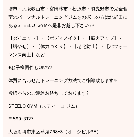
堺市・大阪狭山市・富田林市・松原市・羽曳野市で完全個
室のパーソナルトレーニングジムをお探しの方は北野田に
ある
STEELO
GYM
へ是非お越し下さい
?‍♂️
【ダイエット】・【ボディメイク】・【筋力アップ】・
【脚やせ】・【体力づくり】・【老化防止】・【パフォー
マンス向上】など
※
お子様同伴も
OK
???
体質に合わせたトレーニング方法でご指導致します
✨
皆様からのご連絡お待ちしております
?
STEELO GYM
（スティーロ
ジム）
〒
599-8127
大阪府堺市東区草尾
768-3
（オニシビル
3F
）