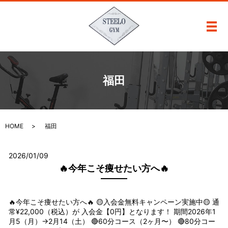
メ
福田
HOME
福田
2026/01/09
🔥今年こそ痩せたい方へ🔥
🔥今年こそ痩せたい方へ🔥 🟡入会金無料キャンペーン実施中🟡 通
常¥22,000（税込）が 入会金【0円】となります！ 期間2026年1
月5（月）→2月14（土） 🔴60分コース（2ヶ月〜） 🔴80分コー