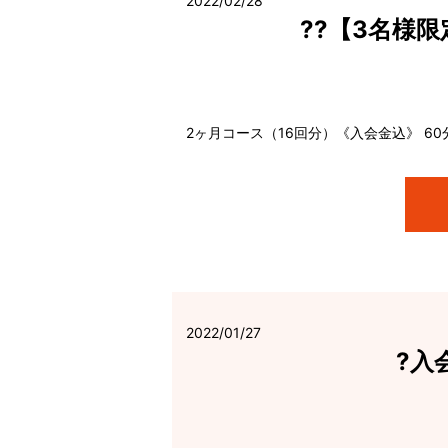
2022/02/28
??【3名様
2ヶ月コース（16回分）《入会金込》 60分
2022/01/27
?入