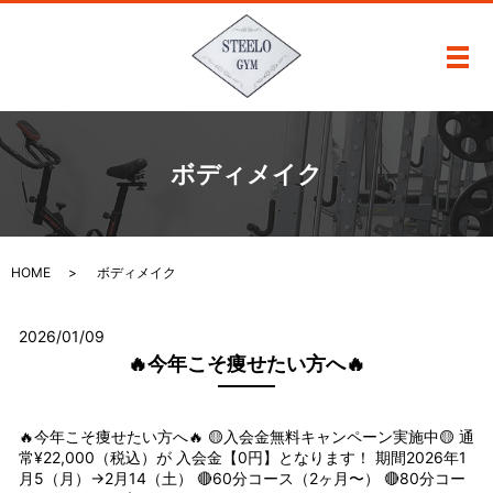
メ
ボディメイク
HOME
ボディメイク
2026/01/09
🔥今年こそ痩せたい方へ🔥
🔥今年こそ痩せたい方へ🔥 🟡入会金無料キャンペーン実施中🟡 通
常¥22,000（税込）が 入会金【0円】となります！ 期間2026年1
月5（月）→2月14（土） 🔴60分コース（2ヶ月〜） 🔴80分コー