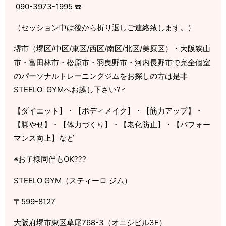
090-3973-1995
☎️
（セッション中は後から折り返しご連絡致します。）
堺市（堺区
/
中区
/
東区
/
西区
/
南区
/
北区
/
美原区）・大阪狭山
市・富田林市・松原市・羽曳野市・河内長野市で完全個室
のパーソナルトレーニングジムをお探しの方は是非
STEELO
GYM
へお越し下さい
?‍♂️
【ダイエット】・【ボディメイク】・【筋力アップ】・
【脚やせ】・【体力づくり】・【老化防止】・【パフォー
マンス向上】など
※
お子様同伴も
OK
???
STEELO GYM
（スティーロ
ジム）
〒
599-8127
大阪府堺市東区草尾
768-3
（オニシビル
3F
）