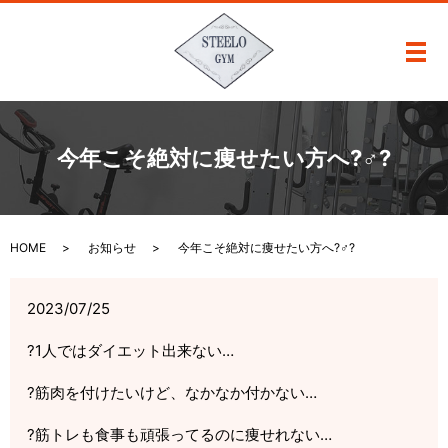
メ
今年こそ絶対に痩せたい方へ?‍♂️?
HOME
お知らせ
今年こそ絶対に痩せたい方へ?‍♂️?
2023/07/25
?
1
人ではダイエット出来ない
…
?
筋肉を付けたいけど、なかなか付かない
…
?
筋トレも食事も頑張ってるのに痩せれない
…