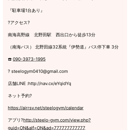
『駐車場
1
台あり』
?
アクセス
?
南海高野線 北野田駅 西出口から徒歩
13
分
（南海バス）
北野田線
32
系統『伊勢道』バス停下車
3
分
☎️
090-3973-1995
?
steelogym0410@gmail.com
店舗
LINE :http://nav.cx/eYqidYq
ネット予約
?
https://airrsv.net/steelogym/calendar
アプリ
?
http://steelo-gym.com/view.php?
guid=ON&alf=ON&ad=777777777777