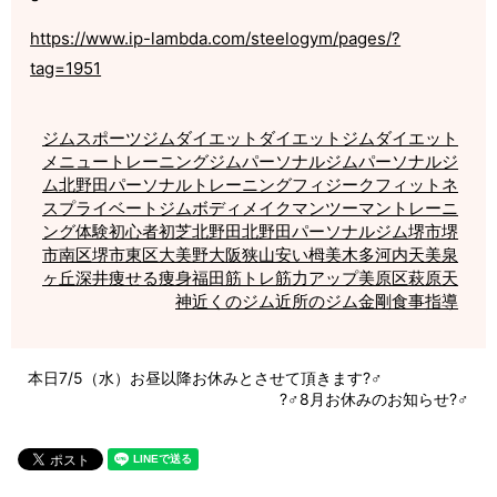
https://www.ip-lambda.com/steelogym/pages/?
tag=1951
ジム
スポーツジム
ダイエット
ダイエットジム
ダイエット
メニュー
トレーニングジム
パーソナルジム
パーソナルジ
ム北野田
パーソナルトレーニング
フィジーク
フィットネ
ス
プライベートジム
ボディメイク
マンツーマントレーニ
ング
体験
初心者
初芝
北野田
北野田パーソナルジム
堺市
堺
市南区
堺市東区
大美野
大阪狭山
安い
栂美木多
河内天美
泉
ヶ丘
深井
痩せる
痩身
福田
筋トレ
筋力アップ
美原区
萩原天
神
近くのジム
近所のジム
金剛
食事指導
本日7/5（水）お昼以降お休みとさせて頂きます?‍♂️
?‍♂️8月お休みのお知らせ?‍♂️