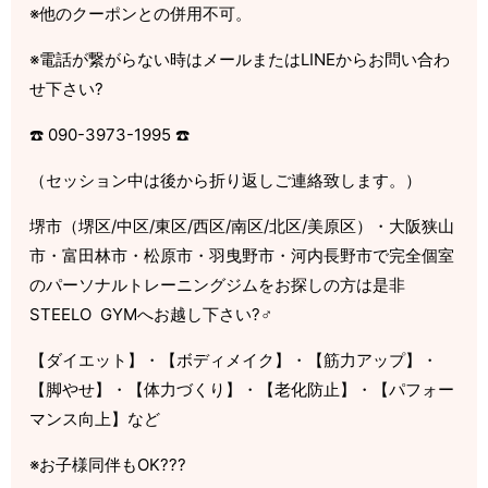
※他のクーポンとの併用不可。
※電話が繋がらない時はメールまたはLINEからお問い合わ
せ下さい?
☎️ 090-3973-1995 ☎️
（セッション中は後から折り返しご連絡致します。）
堺市（堺区/中区/東区/西区/南区/北区/美原区）・大阪狭山
市・富田林市・松原市・羽曳野市・河内長野市で完全個室
のパーソナルトレーニングジムをお探しの方は是非
STEELO GYMへお越し下さい?‍♂️
【ダイエット】・【ボディメイク】・【筋力アップ】・
【脚やせ】・【体力づくり】・【老化防止】・【パフォー
マンス向上】など
※お子様同伴もOK???